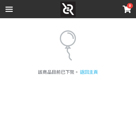
0
×
商品分類
主頁 Home
商店 Shop
所有商品分類
車頂架文化
登錄
該商品目前已下架。
返回主頁
搜索