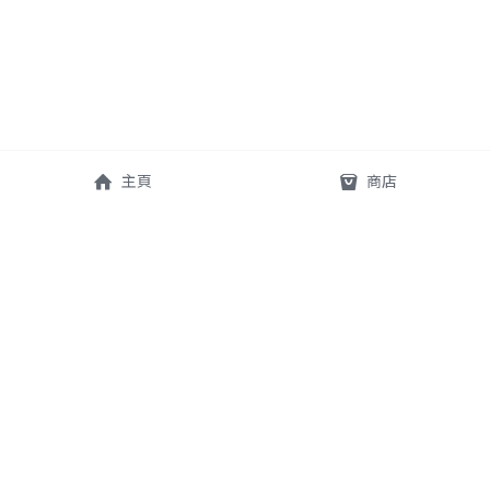
主頁
商店
查詢 For inquiry: