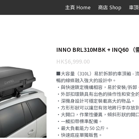
主頁 Home
商店 Shop
車頂
INNO BRL310MBK + INQ60
HK$6,999.00
■大容量（310L）易於拆卸的車頂箱 -
暢的線條融入強大的設計中。
・與快速鎖定機構相容，易於安裝/拆卸
・外部扣環鎖具有出色的操作性和安全
・深機身設計可穩定裝載高大的物品。
・方形形狀可以讓您有效地將行李存放
・大開口，作業性優異，傾斜形狀的開
・一觸扣帶標準配備。
・最大負載能力 50 公斤。
・快速底座單獨販售。