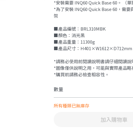
*安裝需要 INQ60 Quick Base 60。 （
*為了安裝 INQ60 Quick Base 60
架
■產品編號：BRL310MBK
■顏色：消光黑
■產品重量：11300g
■產品尺寸：H401×W1612×D712mm
*請務必使用前閱讀說明書請仔細閱讀說
*圖像僅供說明之用，可能與實際產品略
*購買前請務必檢查相容性。
數量
所有種類已無庫存
加入購物車