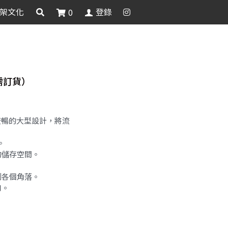
架文化
登錄
0
 （需訂貨）
 流暢的大型設計，將流
。
的儲存空間。
到各個角落。
口。