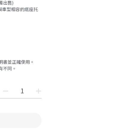
單獨出售)
，需要與車型相容的底座托
明書並正確使用。
有不同。