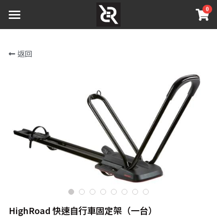
0
×
商品分類
主頁 Home
返回
商店 Shop
所有商品分類
車頂架文化
登錄
搜索
HighRoad 快速自行車固定架（一台）