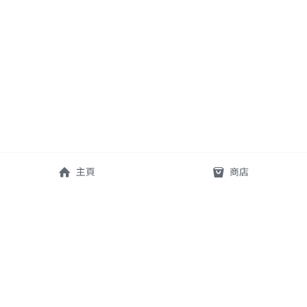
主頁
商店
查詢 For inquiry: