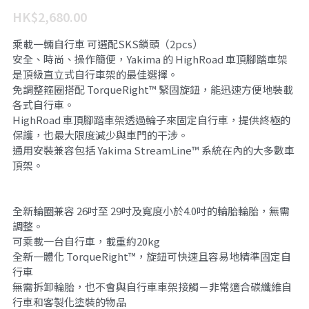
HK$2,680.00
乘載一輛自行車 可選配SKS鎖頭（2pcs）
安全、時尚、操作簡便，Yakima 的 HighRoad 車頂腳踏車架
是頂級直立式自行車架的最佳選擇。
免調整箍圈搭配 TorqueRight™ 緊固旋鈕，能迅速方便地裝載
各式自行車。
HighRoad 車頂腳踏車架透過輪子來固定自行車，提供終極的
保護，也最大限度減少與車門的干涉。
通用安裝兼容包括 Yakima StreamLine™ 系統在內的大多數車
頂架。
全新輪圈兼容 26吋至 29吋及寬度小於4.0吋的輪胎輪胎，無需
調整。
可乘載一台自行車，載重約20kg
全新一體化 TorqueRight™，旋鈕可快速且容易地精準固定自
行車
無需拆卸輪胎，也不會與自行車車架接觸－非常適合碳纖維自
行車和客製化塗裝的物品