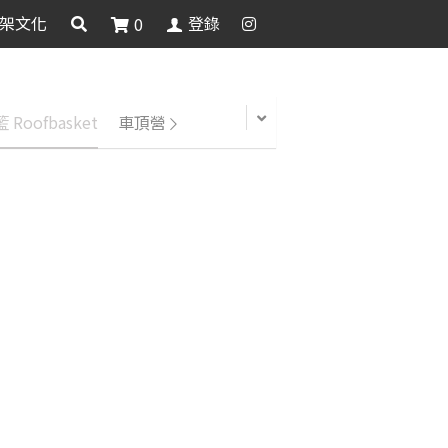
架文化
登錄
0
 Roofbasket
車頂營